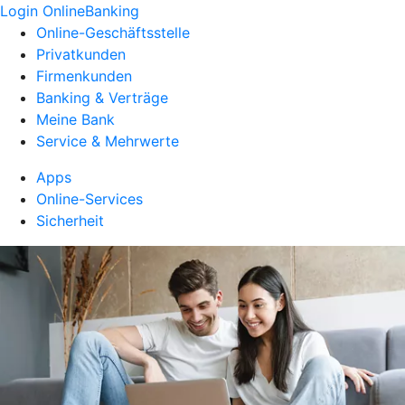
Login OnlineBanking
Online-Geschäftsstelle
Privatkunden
Firmenkunden
Banking & Verträge
Meine Bank
Service & Mehrwerte
Apps
Online-Services
Sicherheit