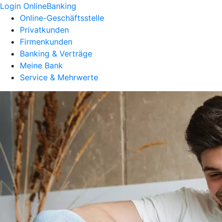
Login OnlineBanking
Online-Geschäftsstelle
Privatkunden
Firmenkunden
Banking & Verträge
Meine Bank
Service & Mehrwerte