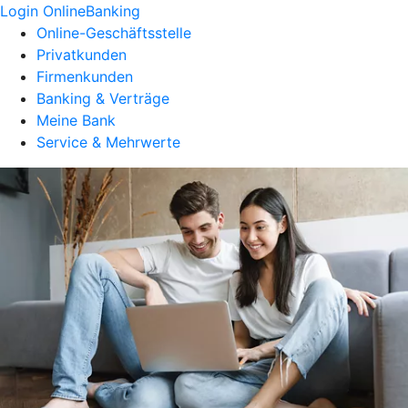
Login OnlineBanking
Online-Geschäftsstelle
Privatkunden
Firmenkunden
Banking & Verträge
Meine Bank
Service & Mehrwerte