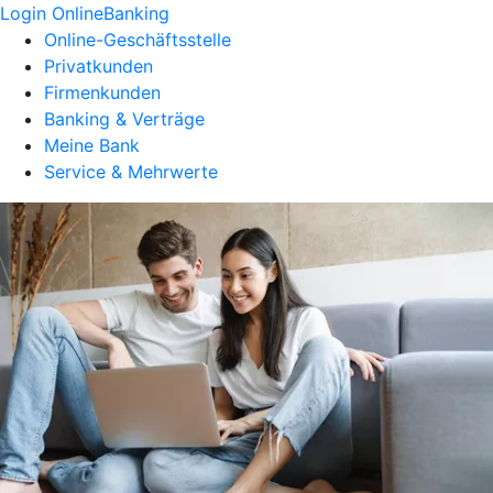
Login OnlineBanking
Online-Geschäftsstelle
Privatkunden
Firmenkunden
Banking & Verträge
Meine Bank
Service & Mehrwerte