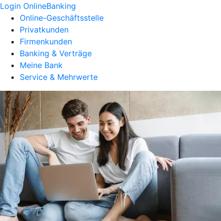
Login OnlineBanking
Online-Geschäftsstelle
Privatkunden
Firmenkunden
Banking & Verträge
Meine Bank
Service & Mehrwerte