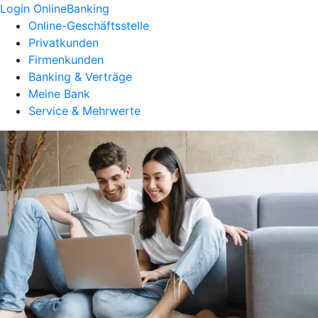
Login OnlineBanking
Online-Geschäftsstelle
Privatkunden
Firmenkunden
Banking & Verträge
Meine Bank
Service & Mehrwerte