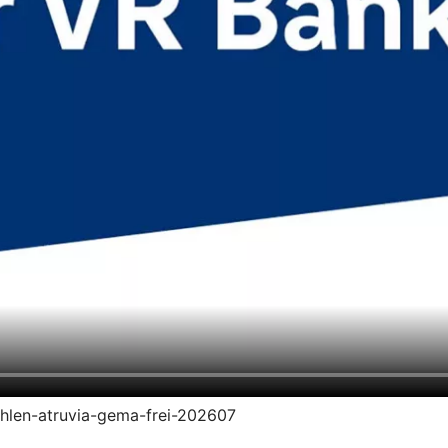
zahlen-atruvia-gema-frei-202607