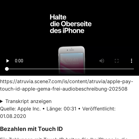
https://atruvia.scene7.com/is/content/atruvia/apple-pay-
touch-id-apple-gema-frei-audiobeschreibung-202508
Transkript anzeigen
Quelle: Apple Inc. • Länge: 00:31 • Veröffentlicht:
01.08.2020
Bezahlen mit Touch ID