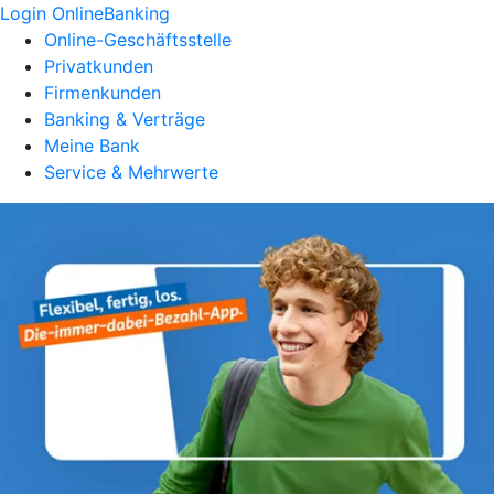
Login OnlineBanking
Online-Geschäftsstelle
Privatkunden
Firmenkunden
Banking & Verträge
Meine Bank
Service & Mehrwerte