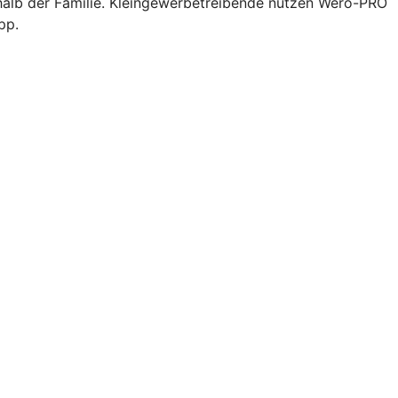
halb der Familie. Kleingewerbetreibende nutzen Wero-PRO
pp.