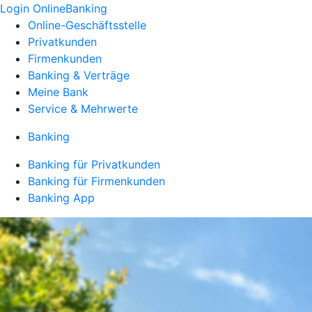
Login OnlineBanking
Online-Geschäftsstelle
Privatkunden
Firmenkunden
Banking & Verträge
Meine Bank
Service & Mehrwerte
Banking
Banking für Privatkunden
Banking für Firmenkunden
Banking App