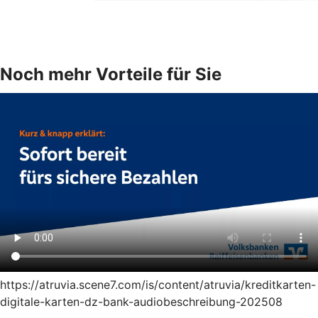
Noch mehr Vorteile für Sie
https://atruvia.scene7.com/is/content/atruvia/kreditkarten-
digitale-karten-dz-bank-audiobeschreibung-202508