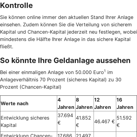
Kontrolle
Sie können online immer den aktuellen Stand Ihrer Anlage
einsehen. Zudem können Sie die Verteilung von sicherem
Kapital und Chancen-Kapital jederzeit neu festlegen, wobei
mindestens die Hälfte Ihrer Anlage in das sichere Kapital
fließt.
So könnte Ihre Geldanlage aussehen
1
Bei einer einmaligen Anlage von 50.000 Euro
im
Anlageverhältnis 70 Prozent (sicheres Kapital) zu 30
Prozent (Chancen-Kapital)
4
8
12
16
Werte nach
Jahren
Jahren
Jahren
Jahren
37.694
Entwicklung sicheres
41.852
51.592
46.467 €
€
Kapital
€
€
Entwicklung Chancen-
17.686
21.497