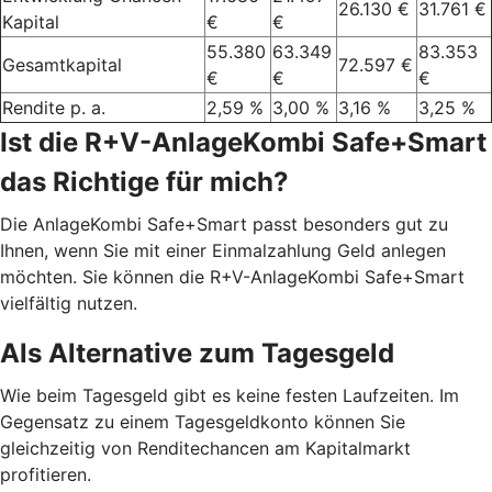
26.130 €
31.761 €
Kapital
€
€
55.380
63.349
83.353
Gesamtkapital
72.597 €
€
€
€
Rendite p. a.
2,59 %
3,00 %
3,16 %
3,25 %
Ist die R+V-AnlageKombi Safe+Smart
das Richtige für mich?
Die AnlageKombi Safe+Smart passt besonders gut zu
Ihnen, wenn Sie mit einer Einmalzahlung Geld anlegen
möchten. Sie können die R+V-AnlageKombi Safe+Smart
vielfältig nutzen.
Als Alternative zum Tagesgeld
Wie beim Tagesgeld gibt es keine festen Laufzeiten. Im
Gegensatz zu einem Tagesgeldkonto können Sie
gleichzeitig von Renditechancen am Kapitalmarkt
profitieren.